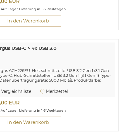
0,00 EUR
rgus Click-In. Etui-Typ: Folio, Markenkompatibilität:
msung, Kompatibilität: Galaxy Tab S7, Maximale
Auf Lager, Lieferung in 1-3 Werktagen
ldschirmgröße: 27,9 cm (11 Zoll). Gewicht: 280 g
In den Warenkorb
rgus USB-C > 4x USB 3.0
rgus ACH226EU. Hostschnittstelle: USB 3.2 Gen 1 (3.1 Gen
 Type-C, Hub-Schnittstellen: USB 3.2 Gen 1 (3.1 Gen 1) Type-
 Datenübertragungsrate: 5000 Mbit/s, Produktfarbe:
lber. Netzteiltyp: USB, Ausgangsspannung: 5 V,
sgangsstrom: 0,9 A. Breite: 45 mm, Tiefe: 94 mm, Höhe:
Vergleichsliste
Merkzettel
 mm. Menge pro Packung: 1 Stück(e)
0,00 EUR
Auf Lager, Lieferung in 1-3 Werktagen
In den Warenkorb