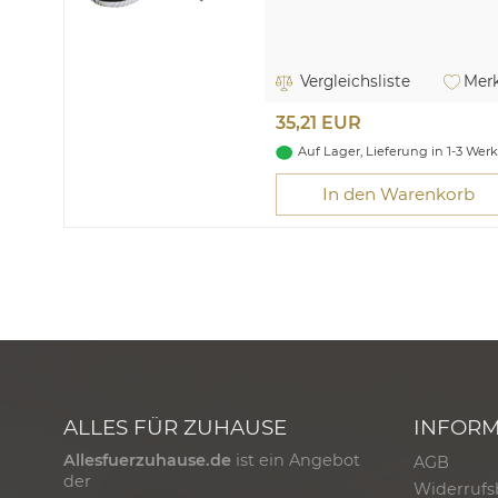
Vergleichsliste
Merk
35,21 EUR
Auf Lager, Lieferung in 1-3 Wer
In den Warenkorb
ALLES FÜR ZUHAUSE
INFOR
Allesfuerzuhause.de
ist ein Angebot
AGB
der
Widerrufs