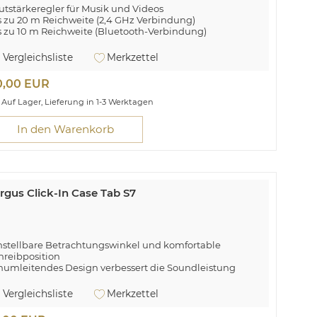
utstärkeregler für Musik und Videos
s zu 20 m Reichweite (2,4 GHz Verbindung)
s zu 10 m Reichweite (Bluetooth-Verbindung)
rgus P38 Air Pointer. Wireless-Technologien: Bluetooth.
Vergleichsliste
Merkzettel
oduktfarbe: Schwarz, Präsentierfunktionen: Laserpointer
0,00 EUR
Auf Lager, Lieferung in 1-3 Werktagen
In den Warenkorb
rgus Click-In Case Tab S7
nstellbare Betrachtungswinkel und komfortable
hreibposition
numleitendes Design verbessert die Soundleistung
astischer Verschluss für sicheren Transport
gnetische S Pen®-Halterung mit Ladekapazität
Vergleichsliste
Merkzettel
r Samsung Galaxy Tab S7