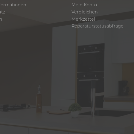
formationen
Mein Konto
utz
Vergleichen
m
Merkzettel
Reparaturstatusabfrage