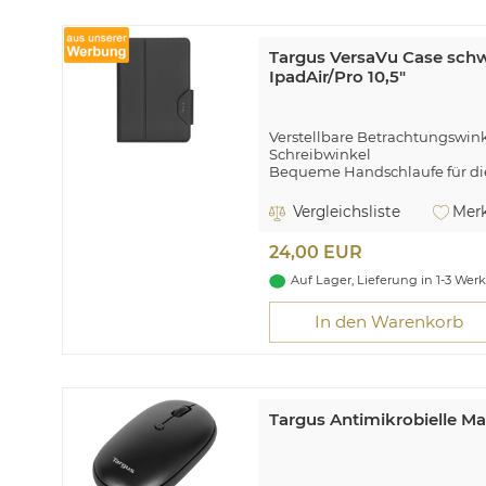
Targus VersaVu Case schw
IpadAir/Pro 10,5"
Verstellbare Betrachtungswin
Schreibwinkel
Bequeme Handschlaufe für di
Verschluss mit Gummiband
Vergleichsliste
Merk
Targus VersaVu. Etui-Typ: Foli
Apple, Kompatibilität: iPad (7th
24,00 EUR
Pro 10.5, Maximale Bildschirmgr
Gewicht: 350 g
Auf Lager, Lieferung in 1-3 Wer
In den Warenkorb
Targus Antimikrobielle M