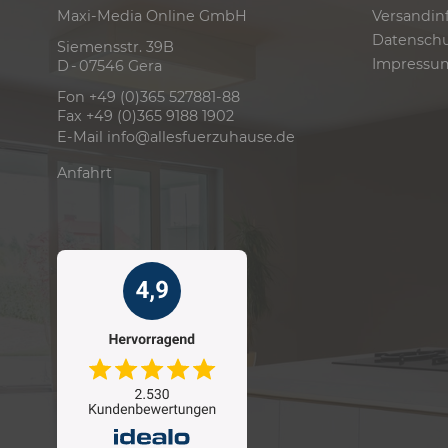
Versandin
Maxi-Media Online GmbH
Datensch
Siemensstr. 39B
Impressu
D - 07546 Gera
Fon +49 (0)365 527881-88
Fax +49 (0)365 9188 1902
E-Mail
info@allesfuerzuhause.de
Anfahrt