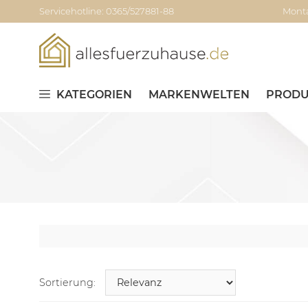
Servicehotline: 0365/527881-88
Monta
KATEGORIEN
MARKENWELTEN
PRODU
Sortierung: