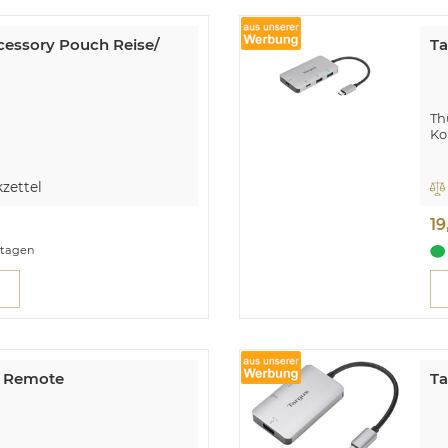
cessory Pouch Reise/
Ta
Th
Ko
Ta
Th
zettel
Wi
Hö
1
ktagen
n Remote
Ta