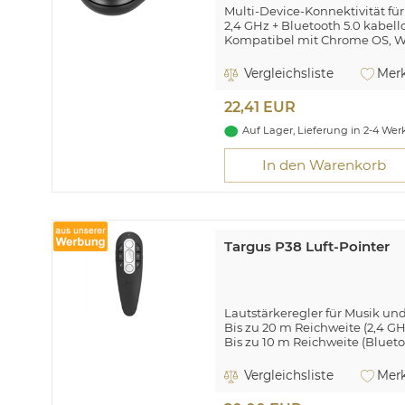
Multi-Device-Konnektivität für
2,4 GHz + Bluetooth 5.0 kabell
Kompatibel mit Chrome OS, 
Vergleichsliste
Merk
22,41 EUR
Auf Lager, Lieferung in 2-4 We
In den Warenkorb
Targus P38 Luft-Pointer
Lautstärkeregler für Musik un
Bis zu 20 m Reichweite (2,4 G
Bis zu 10 m Reichweite (Bluet
Targus P38 Air Pointer. Wirele
Vergleichsliste
Merk
Produktfarbe: Schwarz, Präsen