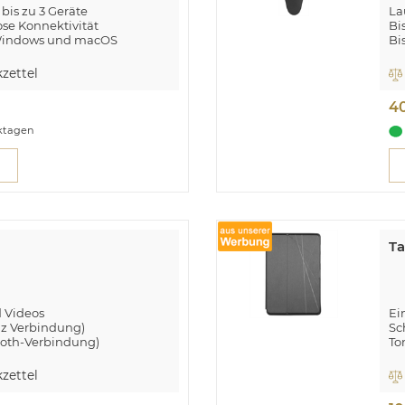
 bis zu 3 Geräte
La
ose Konnektivität
Bi
Windows und macOS
Bi
Ta
zettel
Pr
4
rktagen
Ta
d Videos
Ei
Hz Verbindung)
Sc
ooth-Verbindung)
To
El
ss-Technologien: Bluetooth.
Ma
zettel
tierfunktionen: Laserpointer
Fü