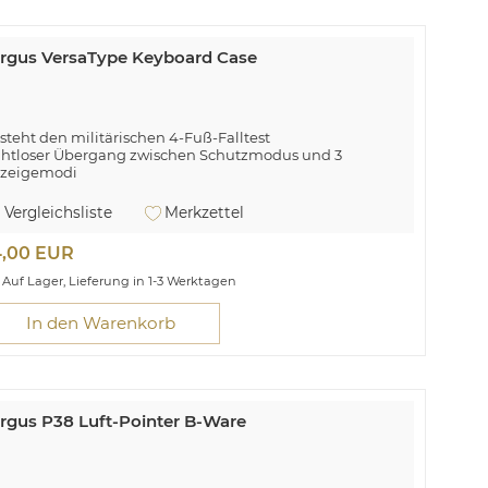
rgus VersaType Keyboard Case
steht den militärischen 4-Fuß-Falltest
htloser Übergang zwischen Schutzmodus und 3
zeigemodi
ku liefert bei voller Ladung bis zu 350 Stunden
triebsdauer
Vergleichsliste
Merkzettel
tegrierte Stifthalterung
queme Schlaf-/Wachfunktion
4,00 EUR
r Apple iPad 10,2"/10,5"
Auf Lager, Lieferung in 1-3 Werktagen
rgus THZ857DE. Tastaturaufbau: QWERTY,
staturlayout: Deutsch. Markenkompatibilität: Apple,
In den Warenkorb
mpatibilität: iPad (8th and 7th gen.) 10.2-inch, iPad Air
.5-inch, iPad Pro 10.5-inch, Produktfarbe: Schwarz.
ertragungstechnik: Kabellos, Geräteschnittstelle:
uetooth. Energiequelle: Akku, Batterielebensdauer: 350
 Breite: 205 mm, Tiefe: 35 mm, Höhe: 310 mm
rgus P38 Luft-Pointer B-Ware