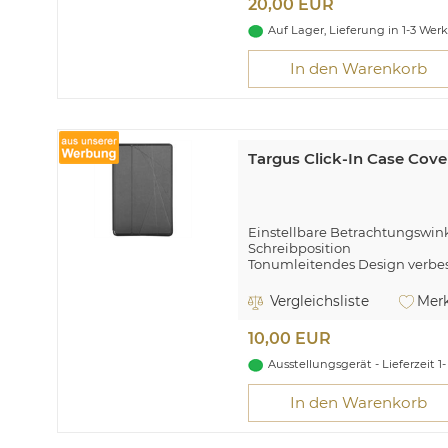
20,00 EUR
Auf Lager, Lieferung in 1-3 Wer
In den Warenkorb
Targus Click-In Case Cov
Einstellbare Betrachtungswin
Schreibposition
Tonumleitendes Design verbes
Elastischer Verschluss für sich
Elastische S Pen®-Halterung
Vergleichsliste
Merk
Für Samsung Galaxy Tab A7
10,00 EUR
Targus Click-In. Etui-Typ: Flip
Samsung, Kompatibilität: Gala
Ausstellungsgerät - Lieferzeit 1-
Bildschirmgröße: 26,4 cm (10.4 
In den Warenkorb