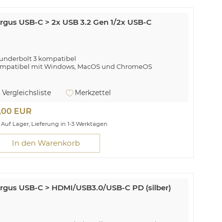
rgus USB-C > 2x USB 3.2 Gen 1/2x USB-C
underbolt 3 kompatibel
mpatibel mit Windows, MacOS und ChromeOS
rgus ACH228. Produktfarbe: Silber, Kompatible Produkte:
underbolt 3 host. Kompatible Betriebssysteme:
Vergleichsliste
Merkzettel
ndows, MacOS, Chrome OS. Breite: 85 mm, Tiefe: 45 mm,
he: 10 mm. Menge pro Packung: 1 Stück(e)
9,00 EUR
Auf Lager, Lieferung in 1-3 Werktagen
In den Warenkorb
rgus USB-C > HDMI/USB3.0/USB-C PD (silber)