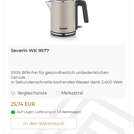
Severin WK 9577
100% BPA-frei für gesundheitlich unbedenklichen
Genuss
In Sekundenschnelle kochendes Wasser dank 2.400 Watt
Leistung
Kompaktes Design aus hochwertigem Edelstahl
Vergleichsliste
Merkzettel
Einfache Reinigung durch Deckel mit XXL-Öffnung
25,74 EUR
Auf Lager, Lieferung in 1-3 Werktagen
In den Warenkorb