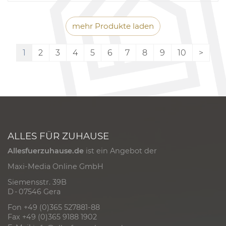
mehr Produkte laden
1
2
3
4
5
6
7
8
9
10
>
ALLES FÜR ZUHAUSE
Allesfuerzuhause.de
ist ein Angebot der
Maxi-Media Online GmbH
Siemensstr. 39B
D - 07546 Gera
Fon +49 (0)365 527881-88
Fax +49 (0)365 9188 1902