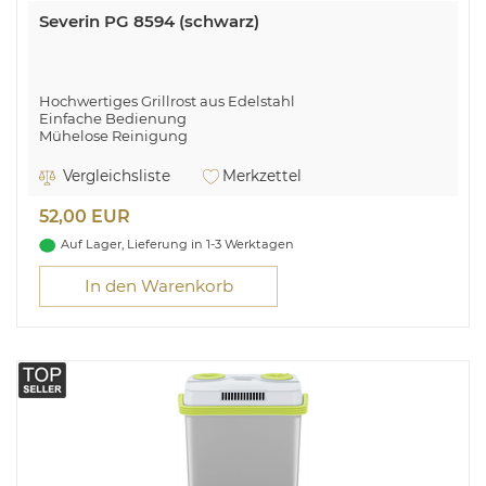
Severin PG 8594 (schwarz)
Hochwertiges Grillrost aus Edelstahl
Einfache Bedienung
Mühelose Reinigung
Schnelle Aufheizzeiten
Massives Standgestell
Vergleichsliste
Merkzettel
Grillfläche Maße: 38x22 cm
Ein-Aus-Taste
52,00 EUR
Kontrollleuchte
Temperaturregelung: 35 - 200 °C
Auf Lager, Lieferung in 1-3 Werktagen
In den Warenkorb