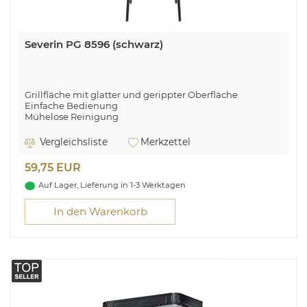
Severin PG 8596 (schwarz)
Grillfläche mit glatter und gerippter Oberfläche
Einfache Bedienung
Mühelose Reinigung
Schnelle Aufheizzeiten
Massives Standgestell
Vergleichsliste
Merkzettel
Grillfläche Maße: 39 x 23 cm
Material Grillfläche: Aluminium-Druckguss
59,75 EUR
Ein-Aus-Taste, Kontrollleuchte
Temperaturregelung: 40 - 220 °C
Auf Lager, Lieferung in 1-3 Werktagen
In den Warenkorb