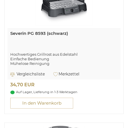
Severin PG 8593 (schwarz)
Hochwertiges Grillrost aus Edelstahl
Einfache Bedienung
Mühelose Reinigung
Schnelle Aufheizzeiten
Grillfläche Maße: 38x22 cm
Vergleichsliste
Merkzettel
Ein-Aus-Taste
Kontrollleuchte
34,70 EUR
Temperaturregelung: 35 - 200 °C
Auf Lager, Lieferung in 1-3 Werktagen
In den Warenkorb