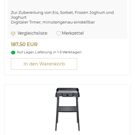
Zur Zubereitung von Eis, Sorbet, Frozen Joghurt und
Joghurt
Digitaler Timer, minutengenau einstellbar
Temperaturanzeige
Deckelöffnung zum Zufügen weiterer Zutaten
Vergleichsliste
Merkzettel
Perfekter Eisgenuss im ultra kompakten Design.
187,50 EUR
Auf Lager, Lieferung in 1-3 Werktagen
In den Warenkorb