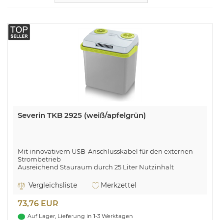
Severin TKB 2925 (weiß/apfelgrün)
Mit innovativem USB-Anschlusskabel für den externen
Strombetrieb
Ausreichend Stauraum durch 25 Liter Nutzinhalt
Inklusive Praktischem Autobatterie-Entladeschutz
Inklusive Umweltfreundlicher ECO-Funktion (16 W)
Vergleichsliste
Merkzettel
73,76 EUR
Auf Lager, Lieferung in 1-3 Werktagen