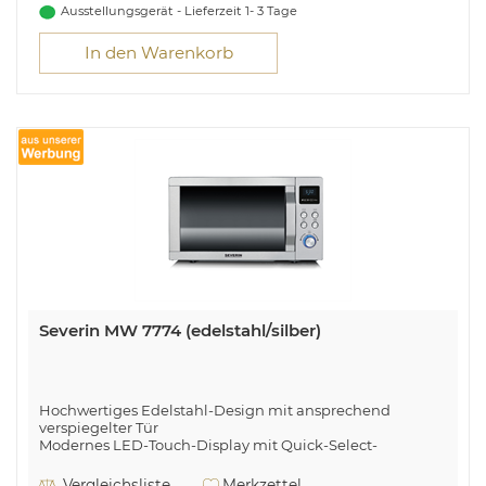
Ausstellungsgerät - Lieferzeit 1- 3 Tage
In den Warenkorb
Severin MW 7774 (edelstahl/silber)
Hochwertiges Edelstahl-Design mit ansprechend
verspiegelter Tür
Modernes LED-Touch-Display mit Quick-Select-
Funktionen
Inkl. Grillrost und antihaft-beschichtetem Crispy Teller
Vergleichsliste
Merkzettel