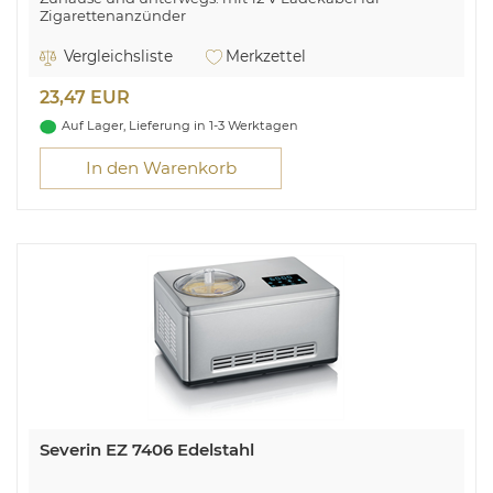
Zigarettenanzünder
Keine zusätzlichen Kosten für Beutel und Filter
Einfache Behälterentleerung auf Knopfdruck
Vergleichsliste
Merkzettel
Permanent-Filter - leicht zu reinigen
23,47 EUR
Auf Lager, Lieferung in 1-3 Werktagen
In den Warenkorb
Severin EZ 7406 Edelstahl