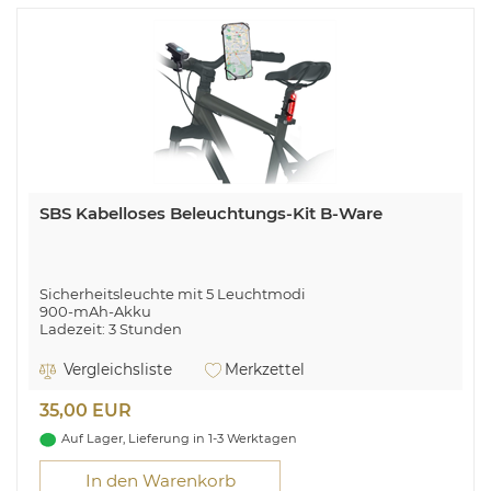
SBS Kabelloses Beleuchtungs-Kit B-Ware
Sicherheitsleuchte mit 5 Leuchtmodi
900-mAh-Akku
Ladezeit: 3 Stunden
Betriebsdauer: 8 Stunden
Standby-Zeit: 36 Stunden
Vergleichsliste
Merkzettel
Akustisches Signal mit 120 dB für Richtungswechsel
Lenkerhalterung für Smartphones bis zu 7"
35,00 EUR
Material: ABS und PC
Geeignet für Lenker mit einem Durchmesser von 17 bis
Auf Lager, Lieferung in 1-3 Werktagen
28 mm
In den Warenkorb