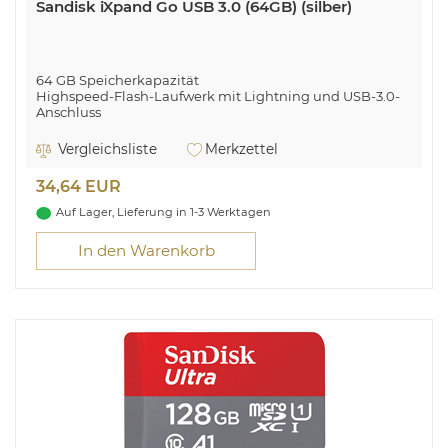
Sandisk iXpand Go USB 3.0 (64GB) (silber)
64 GB Speicherkapazität
Highspeed-Flash-Laufwerk mit Lightning und USB-3.0-
Anschluss
Freien Speicher auf dem iPhone/iPad schaffen
Videos und Bilder direkt auf den iXpand Flash Drive
Vergleichsliste
Merkzettel
aufnehmen
Abwärtskompatibel zu USB-2.0-Anschlüssen
34,64 EUR
Dateien mit individuellem Passwort schützen
Auf Lager, Lieferung in 1-3 Werktagen
SanDisk iXpand. Kapazität: 64 GB, Geräteschnittstelle:
USB Type-A / Lightning, USB-Version: 3.2 Gen 2 (3.1 Gen 2).
In den Warenkorb
Formfaktor: Drehring, Produktfarbe: Schwarz, Silber