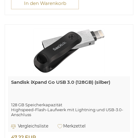
In den Warenkorb
Sandisk iXpand Go USB 3.0 (128GB) (silber)
128 GB Speicherkapazität
Highspeed-Flash-Laufwerk mit Lightning und USB-3.0-
Anschluss
Freien Speicher auf dem iPhone/iPad schaffen
Videos und Bilder direkt auf den iXpand Flash Drive
Vergleichsliste
Merkzettel
aufnehmen
Abwärtskompatibel zu USB-2.0-Anschlüssen
47,22 EUR