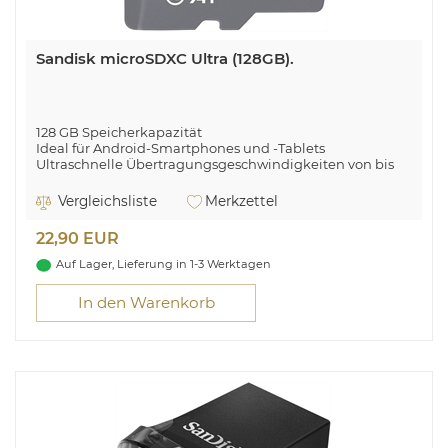
Sandisk microSDXC Ultra (128GB).
128 GB Speicherkapazität
Ideal für Android-Smartphones und -Tablets
Ultraschnelle Übertragungsgeschwindigkeiten von bis
zu 140 MB/s
Inklusive SD-Adapter zur Nutzung in Kameras
Vergleichsliste
Merkzettel
22,90 EUR
Auf Lager, Lieferung in 1-3 Werktagen
In den Warenkorb