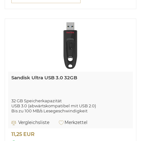
Sandisk Ultra USB 3.0 32GB
32 GB Speicherkapazität
USB 3.0 (abwärtskompatibel mit USB 2.0)
Bis zu 100 MB/s Lesegeschwindigkeit
SanDisk Ultra. Kapazität: 32 GB, Geräteschnittstelle: USB
Vergleichsliste
Merkzettel
Typ-A, USB-Version: 3.2 Gen 1 (3.1 Gen 1),
Lesegeschwindigkeit: 100 MB/s. Formfaktor: Dia.
11,25 EUR
Passwortschutz. Gewicht: 13,61 g. Produktfarbe: Schwarz