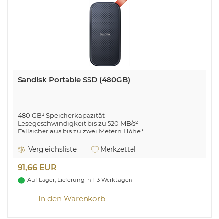
Sandisk Portable SSD (480GB)
480 GB¹ Speicherkapazität
Lesegeschwindigkeit bis zu 520 MB/s²
Fallsicher aus bis zu zwei Metern Höhe³
Stabiler Gummihaken zur Befestigung
USB 3.2 Gen 2 Type-C
Vergleichsliste
Merkzettel
SanDisk Portable. SSD Speicherkapazität: 480 GB. USB-
91,66 EUR
Anschlusstyp: USB Typ-C, USB-Version: 3.2 Gen 1 (3.1 Gen 1).
Lesegeschwindigkeit: 520 MB/s. Produktfarbe: Blau
Auf Lager, Lieferung in 1-3 Werktagen
Das Leben wartet nicht – verpassen Sie es nicht
In den Warenkorb