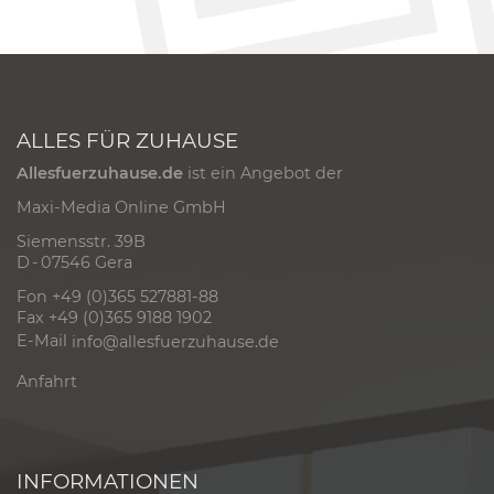
ALLES FÜR ZUHAUSE
Allesfuerzuhause.de
ist ein Angebot der
Maxi-Media Online GmbH
Siemensstr. 39B
D - 07546 Gera
Fon +49 (0)365 527881-88
Fax +49 (0)365 9188 1902
E-Mail
info@allesfuerzuhause.de
Anfahrt
INFORMATIONEN