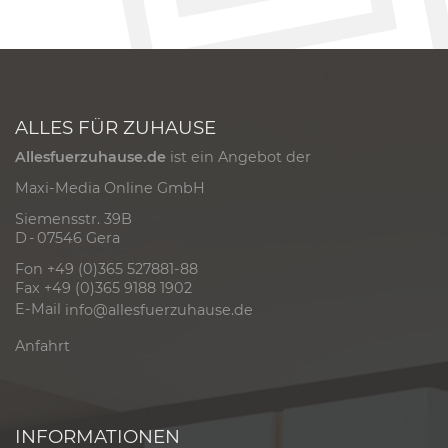
ALLES FÜR ZUHAUSE
Allesfuerzuhause.de
ist ein Angebot der
Maxi-Media Online GmbH
Siemensstr. 39B
D - 07546 Gera
Fon +49 (0)365 527881-88
Fax +49 (0)365 9188 1902
E-Mail
info@allesfuerzuhause.de
Anfahrt
INFORMATIONEN