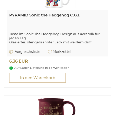
PYRAMID Sonic the Hedgehog C.G.I.
Tasse im Sonic The Hedgehog Design aus Keramik für
jeden Tag
Glasierter, ofengebrannter Lack mit weißem Griff
Offiziell lizenziertes Produkt
315 ml
Vergleichsliste
Merkzettel
In einem Displaykarton aus Karton
Spülmaschinen- und mikrowellengeeignet
6,36 EUR
Auf Lager, Lieferung in 1-3 Werktagen
In den Warenkorb