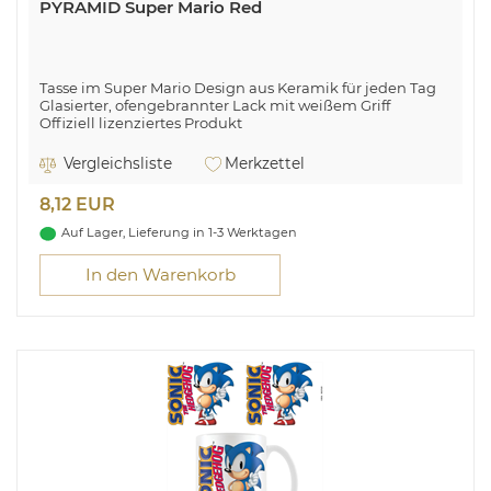
PYRAMID Super Mario Red
Tasse im Super Mario Design aus Keramik für jeden Tag
Glasierter, ofengebrannter Lack mit weißem Griff
Offiziell lizenziertes Produkt
In einem Displaykarton aus Karton
Spülmaschinen- und mikrowellengeeignet
Vergleichsliste
Merkzettel
8,12 EUR
Auf Lager, Lieferung in 1-3 Werktagen
In den Warenkorb