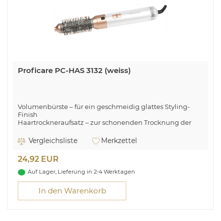
Proficare PC-HAS 3132 (weiss)
Volumenbürste – für ein geschmeidig glattes Styling-
Finish
Haartrockneraufsatz – zur schonenden Trocknung der
Haare
3 Temperatur-/Leistungsstufen
Vergleichsliste
Merkzettel
Ergonomisch geformter Griff
24,92 EUR
Auf Lager, Lieferung in 2-4 Werktagen
In den Warenkorb