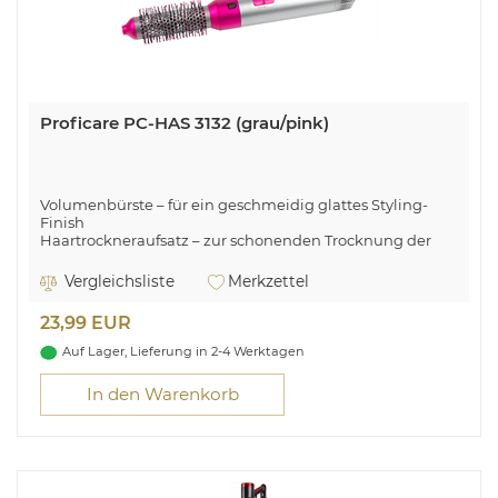
Proficare PC-HAS 3132 (grau/pink)
Volumenbürste – für ein geschmeidig glattes Styling-
Finish
Haartrockneraufsatz – zur schonenden Trocknung der
Haare
3 Temperatur-/Leistungsstufen
Vergleichsliste
Merkzettel
Ergonomisch geformter Griff
23,99 EUR
Auf Lager, Lieferung in 2-4 Werktagen
In den Warenkorb