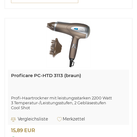
Proficare PC-HTD 3113 (braun)
Profi-Haartrockner mit leistungsstarken 2200 Watt
3 Temperatur-/Leistungsstufen, 2 Gebläsestufen
Cool Shot
Soft Touch-Gehäuse
Lufteinlassfilter (abnehmbar), Überhitzungsschutz
Vergleichsliste
Merkzettel
Aufhängeöse
230 V, 50/60 Hz, 2200 W
15,89 EUR