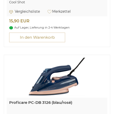
Cool Shot
Soft Touch-Gehäuse
Lufteinlassfilter (abnehmbar), Überhitzungsschutz
Vergleichsliste
Merkzettel
Aufhängeöse
230 V, 50/60 Hz, 2200 W
15,90 EUR
Auf Lager, Lieferung in 2-4 Werktagen
In den Warenkorb
Proficare PC-DB 3126 (blau/rosé)