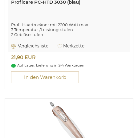
Proficare PC-HTD 3030 (blau)
Profi-Haartrockner mit 2200 Watt max.
3 Temperatur-/Leistungsstufen
2 Gebläsestufen
Cool Shot
LED-Kontrollleuchte
Vergleichsliste
Merkzettel
Inkl. professionellem Volumen-Diffusor
Formdüse 360° drehbar (abnehmbar)
21,90 EUR
Auf Lager, Lieferung in 2-4 Werktagen
In den Warenkorb