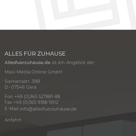
ALLES FÜR ZUHAUSE
Allesfuerzuhause.de
ist ein Angebot der
Maxi-Media Online GmbH
Siemensstr. 39B
D - 07546 Gera
Fon +49 (0)365 527881-88
Fax +49 (0)365 9188 1902
E-Mail
info@allesfuerzuhause.de
Anfahrt