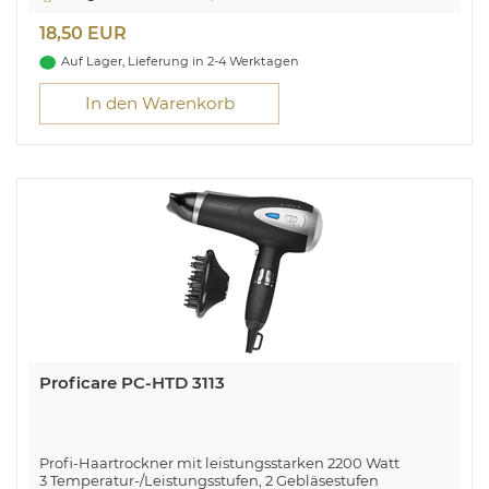
Soft Touch-Schalter
Inkl. Licht für präzises, kontrolliertes Arbeiten
18,50 EUR
Praktische Aufbewahrungstasche
Auf Lager, Lieferung in 2-4 Werktagen
In den Warenkorb
Proficare PC-HTD 3113
Profi-Haartrockner mit leistungsstarken 2200 Watt
3 Temperatur-/Leistungsstufen, 2 Gebläsestufen