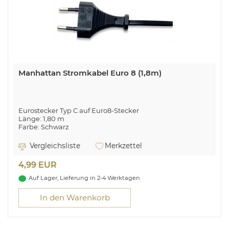
Manhattan Stromkabel Euro 8 (1,8m)
Eurostecker Typ C auf Euro8-Stecker
Länge: 1,80 m
Farbe: Schwarz
Manhattan Stromkabel, CEE 7/16-Stecker auf C7-Buchse
Vergleichsliste
Merkzettel
("Euro 8"), 1,8 m, schwarz. Kabellänge: 1,8 m, Anschluss 1:
CEE7/16, Anschluss 2: C7-Koppler
4,99 EUR
Auf Lager, Lieferung in 2-4 Werktagen
In den Warenkorb