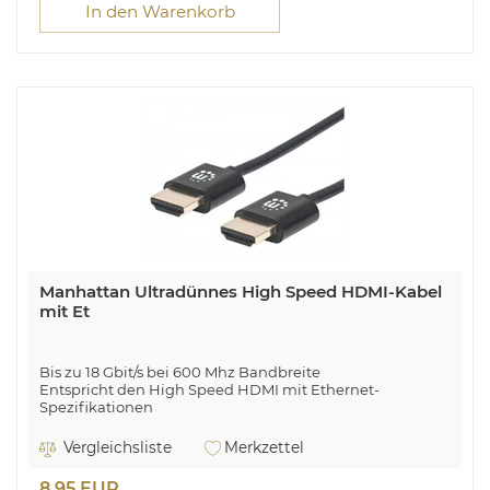
Beschichtung Steckerkontakte: Gold, 3D,
In den Warenkorb
Datenübertragungsrate: 18 Gbit/s, Audio Return Channel
(ARC), Produktfarbe: Schwarz
Manhattan Ultradünnes High Speed HDMI-Kabel
mit Et
Bis zu 18 Gbit/s bei 600 Mhz Bandbreite
Entspricht den High Speed HDMI mit Ethernet-
Spezifikationen
Manhattan Ultradünnes High Speed HDMI-Kabel mit
Vergleichsliste
Merkzettel
Ethernet-Kanal, HEC, ARC, 3D, 4K@60Hz, HDMI-Stecker
auf HDMI-Stecker, geschirmt, schwarz, 3 m. Kabellänge: 3
8,95 EUR