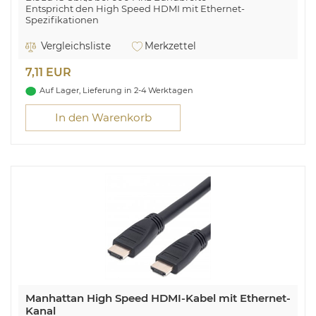
Entspricht den High Speed HDMI mit Ethernet-
Spezifikationen
Manhattan Ultradünnes High Speed HDMI-Kabel mit
Vergleichsliste
Merkzettel
Ethernet-Kanal, HEC, ARC, 3D, 4K, HDMI-Stecker auf
HDMI-Stecker, geschirmt, schwarz, 1 m. Kabellänge: 1 m,
7,11 EUR
Anschluss 1: HDMI Typ A (Standard), Steckverbinder 1
Geschlecht: Männlich, Anschluss 2: HDMI Typ A
Auf Lager, Lieferung in 2-4 Werktagen
(Standard), Steckverbinder 2 Geschlecht: Männlich,
Beschichtung Steckerkontakte: Gold, 3D,
In den Warenkorb
Datenübertragungsrate: 18 Gbit/s, Audio Return Channel
(ARC), Produktfarbe: Schwarz
Manhattan High Speed HDMI-Kabel mit Ethernet-
Kanal