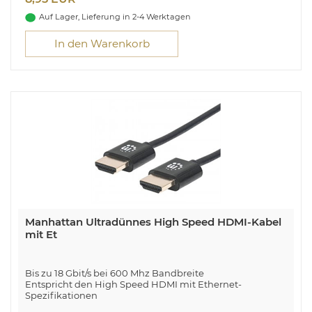
m, Anschluss 1: HDMI Typ A (Standard), Steckverbinder 1
Geschlecht: Männlich, Anschluss 2: HDMI Typ A
Auf Lager, Lieferung in 2-4 Werktagen
(Standard), Steckverbinder 2 Geschlecht: Männlich,
Beschichtung Steckerkontakte: Gold, 3D,
In den Warenkorb
Datenübertragungsrate: 18 Gbit/s, Audio Return Channel
(ARC), Produktfarbe: Schwarz
Manhattan Ultradünnes High Speed HDMI-Kabel
mit Et
Bis zu 18 Gbit/s bei 600 Mhz Bandbreite
Entspricht den High Speed HDMI mit Ethernet-
Spezifikationen