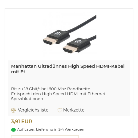
Manhattan Ultradünnes High Speed HDMI-Kabel
mit Et
Bis zu 18 Gbit/s bei 600 Mhz Bandbreite
Entspricht den High Speed HDMI mit Ethernet-
Spezifikationen
Manhattan Ultradünnes High Speed HDMI-Kabel mit
Vergleichsliste
Merkzettel
Ethernet-Kanal, HEC, ARC, 3D, 4K, HDMI-Stecker auf
HDMI-Stecker, geschirmt, schwarz, 0,5 m. Kabellänge: 0,5
3,91 EUR
m, Anschluss 1: HDMI Typ A (Standard), Steckverbinder 1
Geschlecht: Männlich, Anschluss 2: HDMI Typ A
Auf Lager, Lieferung in 2-4 Werktagen
(Standard), Steckverbinder 2 Geschlecht: Männlich,