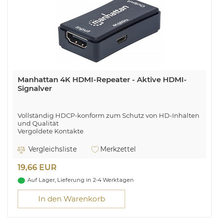
Manhattan 4K HDMI-Repeater - Aktive HDMI-
Signalver
Vollständig HDCP-konform zum Schutz von HD-Inhalten
und Qualität
Vergoldete Kontakte
Manhattan 4K HDMI-Repeater, Aktive HDMI-
Vergleichsliste
Merkzettel
Signalverstärkung, 4K@60Hz, verlängert 4K-Video und
Audio auf bis zu 40 m. Typ: AV-Repeater, Maximale
19,66 EUR
Auflösung: 4096 x 2160 Pixel, Maximal mögliche
Übertragungsstrecke: 40 m. Übertragungstechnik:
Auf Lager, Lieferung in 2-4 Werktagen
Verkabelt, USB-Stecker: Micro-USB B. Breite: 28 mm,
Tiefe: 50 mm, Höhe: 14 mm. Mitgelieferte Kabel: Mikro-
In den Warenkorb
USB