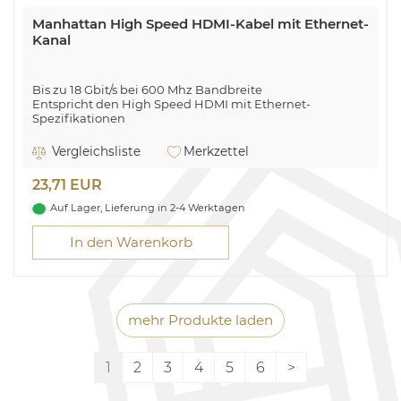
Manhattan High Speed HDMI-Kabel mit Ethernet-
Kanal
Bis zu 18 Gbit/s bei 600 Mhz Bandbreite
Entspricht den High Speed HDMI mit Ethernet-
Spezifikationen
Manhattan High Speed HDMI-Kabel mit Ethernet-Kanal,
Vergleichsliste
Merkzettel
CL3-zertifiziert für Wandinstallationen, HEC, ARC, 3D,
4K@60Hz, CL3, HDMI-Stecker auf HDMI-Stecker,
23,71 EUR
geschirmt, schwarz, 8 m. Kabellänge: 8 m, Anschluss 1:
HDMI Typ A (Standard), Steckverbinder 1 Geschlecht:
Auf Lager, Lieferung in 2-4 Werktagen
Männlich, Anschluss 2: HDMI Typ A (Standard),
Steckverbinder 2 Geschlecht: Männlich, Beschichtung
In den Warenkorb
Steckerkontakte: Gold, 3D, Datenübertragungsrate: 10,2
Gbit/s, Audio Return Channel (ARC), Produktfarbe:
Schwarz
mehr Produkte laden
1
2
3
4
5
6
>