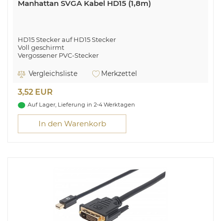
Manhattan SVGA Kabel HD15 (1,8m)
HD15 Stecker auf HD15 Stecker
Voll geschirmt
Vergossener PVC-Stecker
Integrierte Zugentlastung
1,8 m Kabellänge
Vergleichsliste
Merkzettel
3,52 EUR
Auf Lager, Lieferung in 2-4 Werktagen
In den Warenkorb