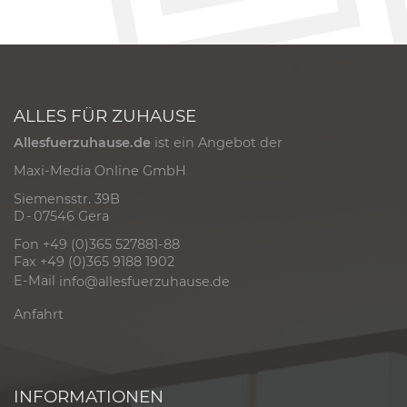
ALLES FÜR ZUHAUSE
Allesfuerzuhause.de
ist ein Angebot der
Maxi-Media Online GmbH
Siemensstr. 39B
D - 07546 Gera
Fon +49 (0)365 527881-88
Fax +49 (0)365 9188 1902
E-Mail
info@allesfuerzuhause.de
Anfahrt
INFORMATIONEN