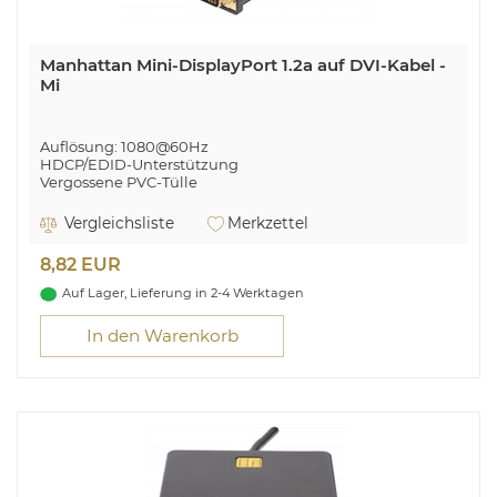
Manhattan Mini-DisplayPort 1.2a auf DVI-Kabel -
Mi
Auflösung: 1080@60Hz
HDCP/EDID-Unterstützung
Vergossene PVC-Tülle
Integrierte Zugentlastung
Geschirmt
Vergleichsliste
Merkzettel
Manhattan Mini-DisplayPort 1.2a auf DVI-Kabel, Mini-
8,82 EUR
DisplayPort 1.2a-Stecker auf DVI-D 24+1-Stecker, 1,8 m,
schwarz. Kabellänge: 1,8 m, Anschluss 1: Mini DisplayPort,
Auf Lager, Lieferung in 2-4 Werktagen
Anschluss 2: DVI-D. Menge pro Packung: 1 Stück(e),
Verpackungsart: Polybag. Gewicht: 190 g
In den Warenkorb