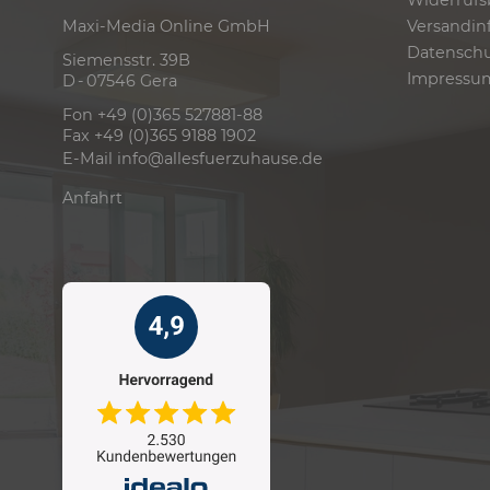
Widerrufs
Versandin
Maxi-Media Online GmbH
Datensch
Siemensstr. 39B
Impressu
D - 07546 Gera
Fon +49 (0)365 527881-88
Fax +49 (0)365 9188 1902
E-Mail
info@allesfuerzuhause.de
Anfahrt