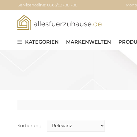
Servicehotline: 0365/527881-88
Monta
KATEGORIEN
MARKENWELTEN
PRODU
Sortierung: