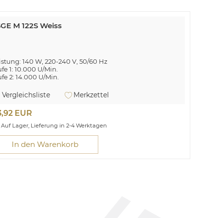
GE M 122S Weiss
istung: 140 W, 220-240 V, 50/60 Hz
ufe 1: 10.000 U/Min.
ufe 2: 14.000 U/Min.
inschalter
bellänge 165 cm
Vergleichsliste
Merkzettel
ntauchtiefe ca. 23 cm
t Rezepten
3,92 EUR
old M 122 S. Typ: Pürierstab, Produktfarbe: Weiß. AC
Auf Lager, Lieferung in 2-4 Werktagen
ngangsspannung: 230 V, AC Eingangsfrequenz: 50 Hz,
romverbrauch (Standardbetrieb): 140 W. Abmessungen
In den Warenkorb
xTxH): 72 x 72 x 343 mm
r millionenfach bewährte Klassiker.