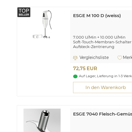
ESGE M 100 D (weiss)
7.000 U/Min + 10.000 U/Min
Soft-Touch-Membran-Schalter
Aufsteck-Zentrierung
Kabellänge 165 cm
Flüssigkeitsmenge: ca. 10 l (be
Vergleichsliste
Merk
Gefäßdurchmesser)
72,75 EUR
Unold UNO-90120. Rotationsge
RPM, Rotationsgeschwindigkei
Auf Lager, Lieferung in 1-3 Wer
Geschwindigkeitskontrollart: Sc
Produktfarbe: Weiß, Kabellänge
In den Warenkorb
Energiequelle: AC, AC Eingan
Breite: 65 mm, Tiefe: 97 mm,
ESGE 7040 Fleisch-Gemüs