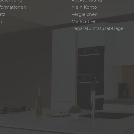
belehrung
Rücksendung
formationen
Mein Konto
utz
Vergleichen
m
Merkzettel
Reparaturstatusabfrage