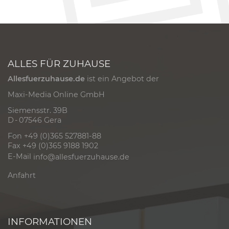
ALLES FÜR ZUHAUSE
Allesfuerzuhause.de
ist ein Angebot der
Maxi-Media Online GmbH
Siemensstr. 39B
D - 07546 Gera
Fon +49 (0)365 527881-88
Fax +49 (0)365 9188 1902
E-Mail
info@allesfuerzuhause.de
Anfahrt
INFORMATIONEN