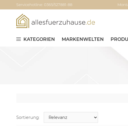
Servicehotline: 0365/527881-88
Monta
KATEGORIEN
MARKENWELTEN
PRODU
Sortierung: