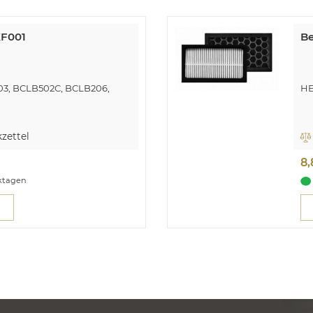
KF001
Be
703, BCLB502C, BCLB206,
HE
zettel
8
rktagen