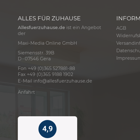
ALLES FÜR ZUHAUSE
INFOR
Allesfuerzuhause.de
ist ein Angebot
AGB
der
Widerrufs
Versandin
Maxi-Media Online GmbH
Datensch
Siemensstr. 39B
Impressu
D - 07546 Gera
Fon +49 (0)365 527881-88
Fax +49 (0)365 9188 1902
E-Mail
info@allesfuerzuhause.de
Anfahrt