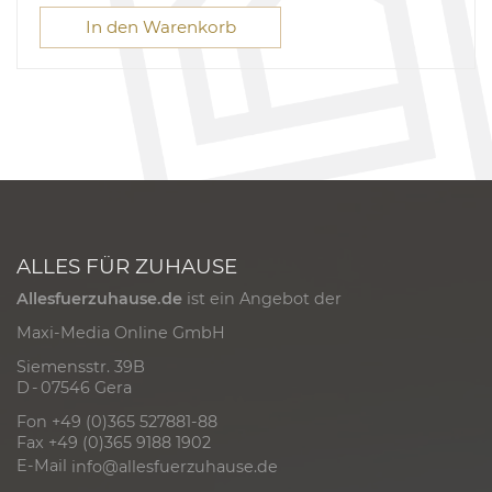
In den Warenkorb
ALLES FÜR ZUHAUSE
Allesfuerzuhause.de
ist ein Angebot der
Maxi-Media Online GmbH
Siemensstr. 39B
D - 07546 Gera
Fon +49 (0)365 527881-88
Fax +49 (0)365 9188 1902
E-Mail
info@allesfuerzuhause.de