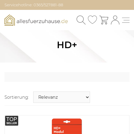
Servicehotline: 0365/527881-88
HD+
Sortierung: