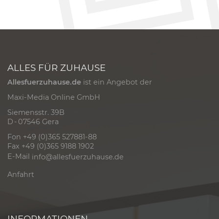
ALLES FÜR ZUHAUSE
Allesfuerzuhause.de
ist ein Angebot der
Maxi-Media Online GmbH
Siemensstr. 39B
D - 07546 Gera
Fon +49 (0)365 527881-88
Fax +49 (0)365 9188 1902
E-Mail
info@allesfuerzuhause.de
Anfahrt
INFORMATIONEN