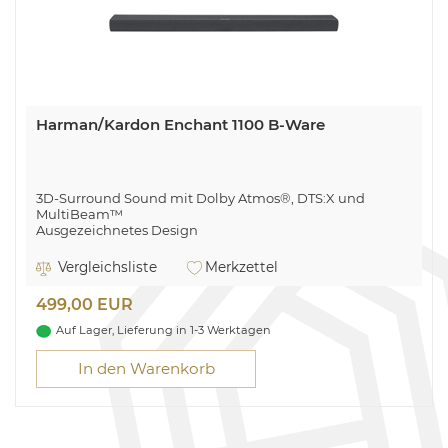
Harman/Kardon Enchant 1100 B-Ware
3D-Surround Sound mit Dolby Atmos®, DTS:X und
MultiBeam™
Ausgezeichnetes Design
PureVoice-Technologie für optimierte Dialogqualität
Einfache Sound-Kalibrierung
Vergleichsliste
Merkzettel
Ultra HD 4K Pass-Through mit Dolby Vision™
HDMI eARC
499,00 EUR
Harman Kardon One App
Mehrkanal-Surround-Sound
Auf Lager, Lieferung in 1-3 Werktagen
In den Warenkorb