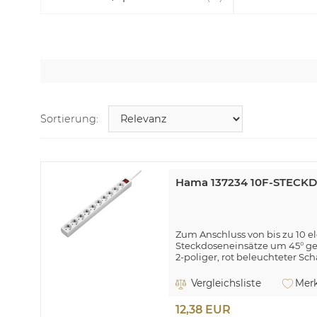
Sortierung:
Hama 137234 10F-STECKD
Zum Anschluss von bis zu 10 e
Steckdoseneinsätze um 45° g
2-poliger, rot beleuchteter Sch
Mit Kindersicherung
Vergleichsliste
Merk
12,38 EUR