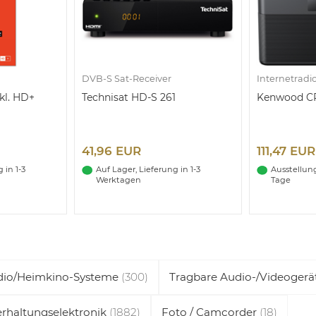
DVB-S Sat-Receiver
Internetradi
kl. HD+
Technisat HD-S 261
Kenwood CR
41,96 EUR
111,47 EUR
 in 1-3
Auf Lager, Lieferung in 1-3
Ausstellungs
Werktagen
Tage
dio/Heimkino-Systeme
(300)
Tragbare Audio-/Videoger
rhaltungselektronik
(1882)
Foto / Camcorder
(18)