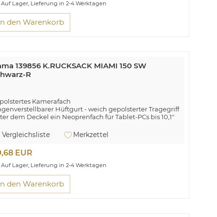
Auf Lager, Lieferung in 2-4 Werktagen
In den Warenkorb
ama 139856 K.RUCKSACK MIAMI 150 SW
chwarz-R
polstertes Kamerafach
ngenverstellbarer Hüftgurt - weich gepolsterter Tragegriff
ter dem Deckel ein Neoprenfach für Tablet-PCs bis 10,1"
ei Seitentaschen aus Netzmaterial
ößenverstellbare Stativhalterung seitlich am Rucksack
Vergleichsliste
Merkzettel
9,68 EUR
Auf Lager, Lieferung in 2-4 Werktagen
In den Warenkorb