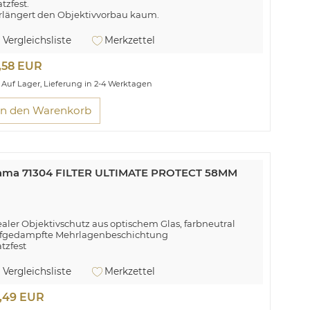
tzfest.
rlängert den Objektivvorbau kaum.
ne geschützte Frontlinse spart teure Reparaturkosten.
teklasse (Glas): optisches Glas.
Vergleichsliste
Merkzettel
,58 EUR
Auf Lager, Lieferung in 2-4 Werktagen
In den Warenkorb
ama 71304 FILTER ULTIMATE PROTECT 58MM
ealer Objektivschutz aus optischem Glas, farbneutral
fgedampfte Mehrlagenbeschichtung
atzfest
rlängert den Objektivvorbau kaum
ne geschützte Frontlinse spart teure Reparaturkosten
Vergleichsliste
Merkzettel
teklasse (Glas): optisches Glas
4,49 EUR