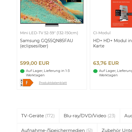
Mini LED-TV 52-59" (132-150cm)
CI-Modul
Samsung GQ55QN85FAU
HD+ HD+ Modul in
(eclipsesilber)
Karte
599,00 EUR
63,76 EUR
Auf Lager, Lieferung in 1-3
Auf Lager, Lieferung
Werktagen
Werktagen
Produktdatenblatt
TV-Geräte
(172)
Blu-ray/DVD/Video
(23)
Au
Aufnahme-/Speichermedien
(51)
Zubehör Unte