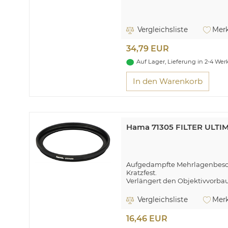
Vergleichsliste
Merk
34,79 EUR
Auf Lager, Lieferung in 2-4 We
In den Warenkorb
Hama 71305 FILTER ULT
Aufgedampfte Mehrlagenbesc
Kratzfest.
Verlängert den Objektivvorba
Eine geschützte Frontlinse spa
Güteklasse (Glas): optisches Gl
Vergleichsliste
Merk
16,46 EUR