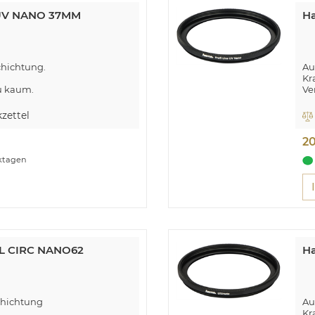
.UV NANO 37MM
H
hichtung.
Au
Kra
u kaum.
Ve
rt teure Reparaturkosten.
Ei
zettel
2
rktagen
PL CIRC NANO62
H
hichtung
Au
Kr