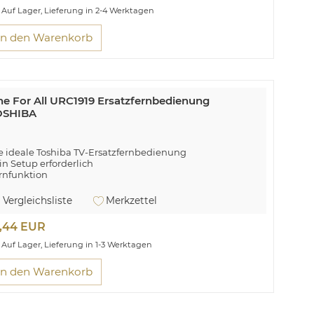
Auf Lager, Lieferung in 2-4 Werktagen
In den Warenkorb
e For All URC1919 Ersatzfernbedienung
OSHIBA
e ideale Toshiba TV-Ersatzfernbedienung
in Setup erforderlich
rnfunktion
e For All URC 1919. Markenkompatibilität: Toshiba,
Vergleichsliste
Merkzettel
rnbedienung Nutzung: TV. Anzahl der unterstützten
räte: 1. Eingangssignal: Drucktasten
4,44 EUR
Auf Lager, Lieferung in 1-3 Werktagen
In den Warenkorb