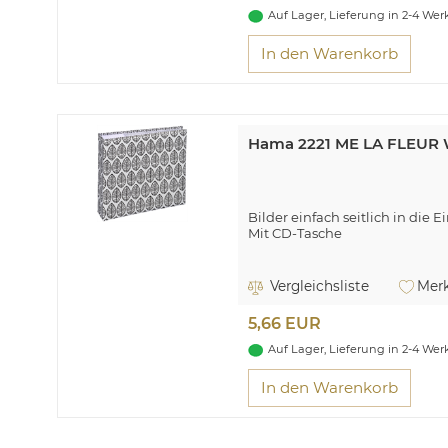
Auf Lager, Lieferung in 2-4 We
In den Warenkorb
Hama 2221 ME LA FLEUR 
Bilder einfach seitlich in die
Mit CD-Tasche
Hama La Fleur. Produktfarbe: 
100 Blätter, Medienabmessungen
Vergleichsliste
Merk
Breite: 225 mm, Höhe: 225 mm
5,66 EUR
Auf Lager, Lieferung in 2-4 We
In den Warenkorb