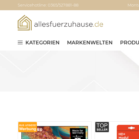
Servicehotline: 0365/527881-88
Monta
KATEGORIEN
MARKENWELTEN
PRODU