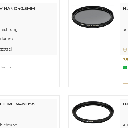
.UV NANO40.5MM
H
hichtung.
au
u kaum.
rt teure Reparaturkosten.
zettel
3
rktagen
PL CIRC NANO58
H
hichtung
Au