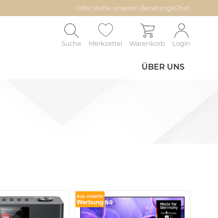
Oder starte unseren BeratungsChat!
Suche
Merkzettel
Warenkorb
Login
ÜBER UNS