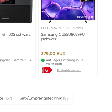
o
LCD-TV 52-59" (132-150cm)
-ST100S schwarz
Samsung GU55U8079FU
(schwarz)
379,00 EUR
gerät - Lieferzeit 1- 3
Auf Lager, Lieferung in 1-3
Werktagen
Produktdatenblatt
äte
(157)
Sat-/Empfangstechnik
(93)