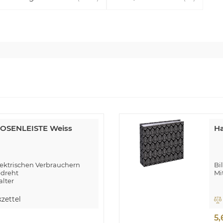
OSENLEISTE Weiss
Ha
lektrischen Verbrauchern
Bi
edreht
Mi
alter
Ha
Ka
zettel
10
5