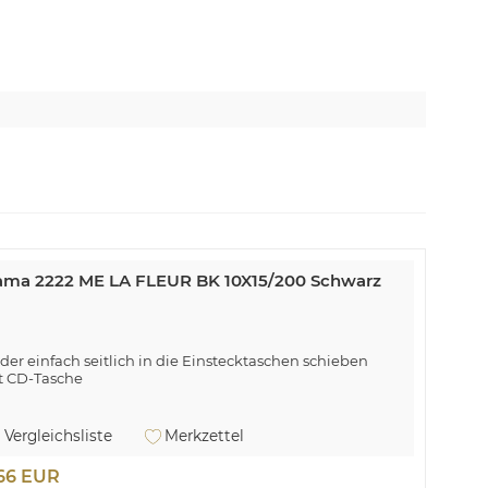
ma 2222 ME LA FLEUR BK 10X15/200 Schwarz
lder einfach seitlich in die Einstecktaschen schieben
t CD-Tasche
ma La Fleur. Produktfarbe: Schwarz, Maximale
pazität: 100 Blätter, Medienabmessungen (Einzelblatt):
Vergleichsliste
Merkzettel
 x 15. Breite: 225 mm, Höhe: 225 mm
,66 EUR