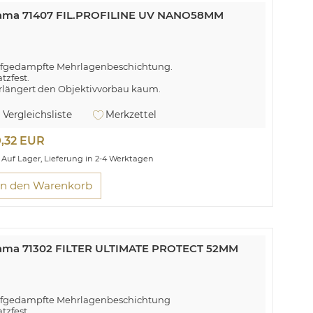
ama 71407 FIL.PROFILINE UV NANO58MM
fgedampfte Mehrlagenbeschichtung.
tzfest.
rlängert den Objektivvorbau kaum.
ne geschützte Frontlinse spart teure Reparaturkosten.
Vergleichsliste
Merkzettel
0,32 EUR
Auf Lager, Lieferung in 2-4 Werktagen
In den Warenkorb
ama 71302 FILTER ULTIMATE PROTECT 52MM
fgedampfte Mehrlagenbeschichtung
atzfest