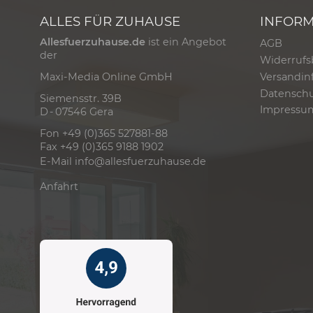
ALLES FÜR ZUHAUSE
INFOR
Allesfuerzuhause.de
ist ein Angebot
AGB
der
Widerrufs
Versandin
Maxi-Media Online GmbH
Datensch
Siemensstr. 39B
Impressu
D - 07546 Gera
Fon +49 (0)365 527881-88
Fax +49 (0)365 9188 1902
E-Mail
info@allesfuerzuhause.de
Anfahrt