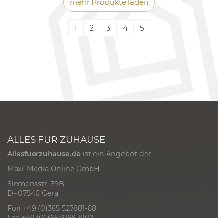
mehr Produkte laden
1
2
3
4
5
ALLES FÜR ZUHAUSE
Allesfuerzuhause.de
ist ein Angebot der
Maxi-Media Online GmbH
Siemensstr. 39B
D - 07546 Gera
Fon +49 (0)365 527881-88
Fax +49 (0)365 9188 1902