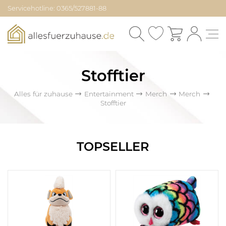
Servicehotline: 0365/527881-88
Stofftier
Alles für zuhause
Entertainment
Merch
Merch
Stofftier
TOPSELLER