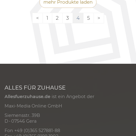
mehr Produkte laden
<
1
2
3
4
5
>
ALLES FÜR ZUHAUSE
Allesfuerzuhause.de
ist ein Angebot der
Maxi-Media Online GmbH
Siemensstr. 39B
D - 07546 Gera
Fon +49 (0)365 527881-88